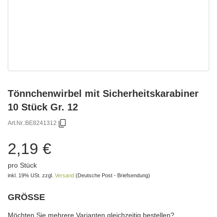
Tönnchenwirbel mit Sicherheitskarabiner
10 Stück Gr. 12
Art.Nr.:
BE8241312
2,19 €
pro Stück
inkl. 19% USt.
zzgl.
Versand
(Deutsche Post - Briefsendung)
GRÖSSE
wählen
Bitte wählen Sie eine Variation.
Möchten Sie mehrere Varianten gleichzeitig bestellen?