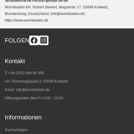
Verantwortliche Person gemäß GPSR
Wurmbaden Inh. Robert Siewert, Wagnerstr. 17, 03099 Kolkwitz,
Brandenburg, Deutschland, info@wurmbaden.de,
https://www.wurmbaden.de
FOLGEN
Kontakt
+ 49 (355) 486 98 3
06
Am Technologiepark 3, 03099 Kolkwitz
Email:
info@wurmbaden.de
Öffnungszeiten (Mo-Fr.) 9:00 - 14:00
Informationen
Suchanfragen