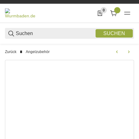
0
0 Produkte in der List
SUCHEN
Zurück
Angelzubehör