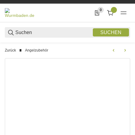
0
0 Produkte in der List
SUCHEN
Zurück
Angelzubehör