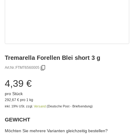
Tremarella Forellen Blei short 3 g
Art.Nr.:
FTMT6560005
4,39 €
pro Stück
292,67 € pro 1 kg
inkl. 19% USt.
zzgl.
Versand
(Deutsche Post - Briefsendung)
GEWICHT
wählen
Bitte wählen Sie eine Variation.
Möchten Sie mehrere Varianten gleichzeitig bestellen?