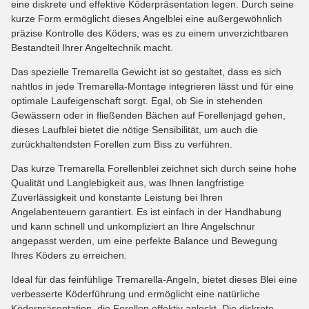
eine diskrete und effektive Köderpräsentation legen. Durch seine
kurze Form ermöglicht dieses Angelblei eine außergewöhnlich
präzise Kontrolle des Köders, was es zu einem unverzichtbaren
Bestandteil Ihrer Angeltechnik macht.
Das spezielle Tremarella Gewicht ist so gestaltet, dass es sich
nahtlos in jede Tremarella-Montage integrieren lässt und für eine
optimale Laufeigenschaft sorgt. Egal, ob Sie in stehenden
Gewässern oder in fließenden Bächen auf Forellenjagd gehen,
dieses Laufblei bietet die nötige Sensibilität, um auch die
zurückhaltendsten Forellen zum Biss zu verführen.
Das kurze Tremarella Forellenblei zeichnet sich durch seine hohe
Qualität und Langlebigkeit aus, was Ihnen langfristige
Zuverlässigkeit und konstante Leistung bei Ihren
Angelabenteuern garantiert. Es ist einfach in der Handhabung
und kann schnell und unkompliziert an Ihre Angelschnur
angepasst werden, um eine perfekte Balance und Bewegung
Ihres Köders zu erreichen.
Ideal für das feinfühlige Tremarella-Angeln, bietet dieses Blei eine
verbesserte Köderführung und ermöglicht eine natürliche
Köderpräsentation, die Forellen effektiv anlockt. Die diskrete