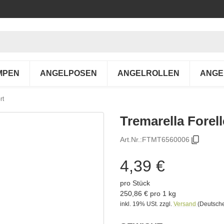
MPEN
ANGELPOSEN
ANGELROLLEN
ANGE
rt
Tremarella Forell
Art.Nr.:
FTMT6560006
4,39 €
pro Stück
250,86 € pro 1 kg
inkl. 19% USt.
zzgl.
Versand
(Deutsche