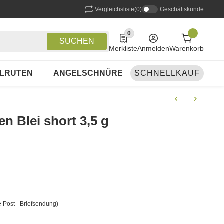
Vergleichsliste
(0)
Geschäftskunde
0
0 Produkte in der Liste
SUCHEN
Merkliste
Anmelden
Warenkorb
LRUTEN
ANGELSCHNÜRE
SCHNELLKAUF
ANGELSETS
A
en Blei short 3,5 g
 Post - Briefsendung)