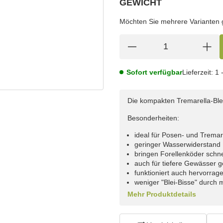
GEWICHT
wählen
Bitte wählen Sie eine Variation.
Möchten Sie mehrere Varianten gl
Sofort verfügbar
Lieferzeit:
1 
Die kompakten Tremarella-Blei
Besonderheiten:
ideal für Posen- und Trema
geringer Wasserwiderstand
bringen Forellenköder schnel
auch für tiefere Gewässer g
funktioniert auch hervorrag
weniger "Blei-Bisse" durch
Mehr Produktdetails