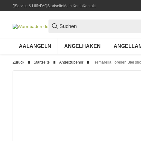
Service & Hilfe
FAQ
Startseite
Mein Konto
Kontakt
AALANGELN
ANGELHAKEN
ANGELLA
Zurück
Startseite
Angelzubehör
Tremarella Forellen Blei sho