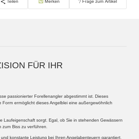
Teilen
Merken
Frage zum Artikel
ISION FÜR IHR
isse passionierter Forellenangler abgestimmt ist. Dieses
rze Form ermöglicht dieses Angelblei eine außergewöhnlich
male Laufeigenschaft sorgt. Egal, ob Sie in stehenden Gewässern
en zum Biss zu verführen.
t und konstante Leistung bei Ihren Angelabenteuern garantiert.