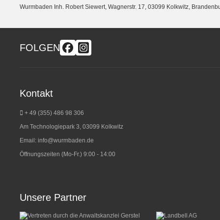
Wurmbaden Inh. Robert Siewert, Wagnerstr. 17, 03099 Kolkwitz, Branden
FOLGEN
Kontakt
+ 49 (355) 486 98 3
06
Am Technologiepark 3, 03099 Kolkwitz
Email:
info@wurmbaden.de
Öffnungszeiten (Mo-Fr.) 9:00 - 14:00
Unsere Partner