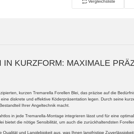
Vergleichsliste
 IN KURZFORM: MAXIMALE PRÄZ
ipierten, kurzen Tremarella Forellen Blei, das präzise auf die Bedürfn
auf eine diskrete und effektive Köderpräsentation legen. Durch seine ku
estandteil Ihrer Angeltechnik macht.
nahtlos in jede Tremarella-Montage integrieren lässt und für eine opti
i bietet die nötige Sensibilität, um auch die zurückhaltendsten Forell
 Qualität und Langlebigkeit aus, was Ihnen langfristige Zuverlässigkei