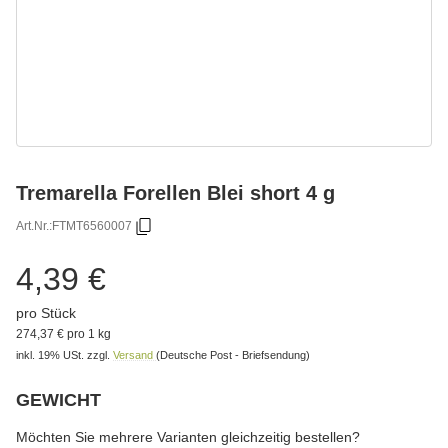
Tremarella Forellen Blei short 4 g
Art.Nr.:
FTMT6560007
4,39 €
pro Stück
274,37 € pro 1 kg
inkl. 19% USt.
zzgl.
Versand
(Deutsche Post - Briefsendung)
GEWICHT
wählen
Bitte wählen Sie eine Variation.
Möchten Sie mehrere Varianten gleichzeitig bestellen?