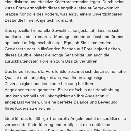
eine diskrete und effektive Köderpräsentation legen. Durch seine
kurze Form ermöglicht dieses Angelblei eine außergewöhnlich
präzise Kontrolle des Köders, was es zu einem unverzichtbaren
Bestandteil Ihrer Angeltechnik macht.
Das spezielle Tremarella Gewicht ist so gestaltet, dass es sich
nahtlos in jede Tremarella-Montage integrieren lässt und für eine
optimale Laufeigenschaft sorgt. Egal, ob Sie in stehenden
Gewässern oder in fließenden Bächen auf Forellenjagd gehen,
dieses Laufblei bietet die nötige Sensibilität, um auch die
zurückhaltendsten Forellen zum Biss zu verführen.
Das kurze Tremarella Forellenblei zeichnet sich durch seine hohe
Qualität und Langlebigkeit aus, was Ihnen langfristige
Zuverlässigkeit und konstante Leistung bei Ihren
Angelabenteuern garantiert. Es ist einfach in der Handhabung
und kann schnell und unkompliziert an Ihre Angelschnur
angepasst werden, um eine perfekte Balance und Bewegung
Ihres Köders zu erreichen.
Ideal für das feinfühlige Tremarella-Angeln, bietet dieses Blei eine
verbesserte Köderführung und ermöglicht eine natürliche
Köderpräsentation, die Forellen effektiv anlockt. Die diskrete