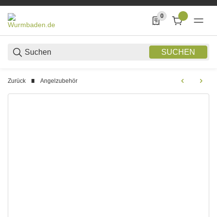
0
0 Produkte in der List
SUCHEN
Zurück
Angelzubehör