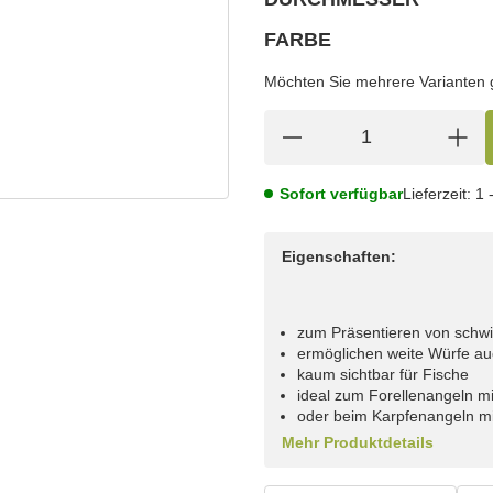
wählen
Bitte wählen Sie eine Variation.
FARBE
wählen
Bitte wählen Sie eine Variation.
Möchten Sie mehrere Varianten gl
Sofort verfügbar
Lieferzeit:
1 
Eigenschaften:
zum Präsentieren von schw
ermöglichen weite Würfe au
kaum sichtbar für Fische
ideal zum Forellenangeln mi
oder beim Karpfenangeln m
Mehr Produktdetails