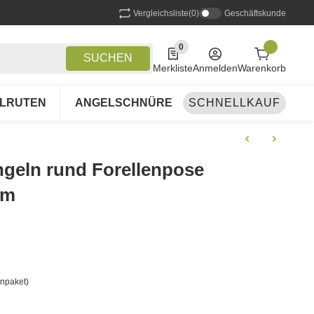
Vergleichsliste
(0)
Geschäftskunde
0
0 Produkte in der Liste
SUCHEN
Merkliste
Anmelden
Warenkorb
LRUTEN
ANGELSCHNÜRE
SCHNELLKAUF
ANGELSETS
A
geln rund Forellenpose
mm
npaket)