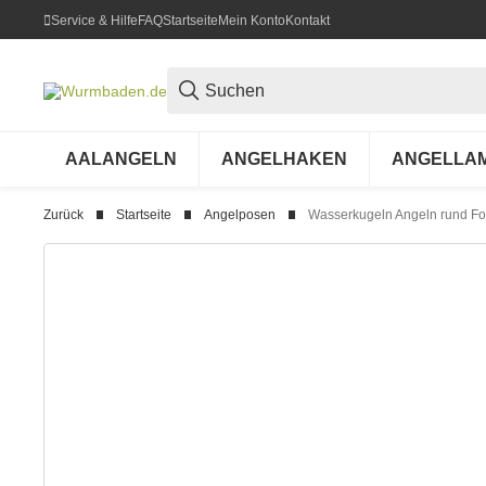
Service & Hilfe
FAQ
Startseite
Mein Konto
Kontakt
AALANGELN
ANGELHAKEN
ANGELLA
Zurück
Startseite
Angelposen
Wasserkugeln Angeln rund Fo