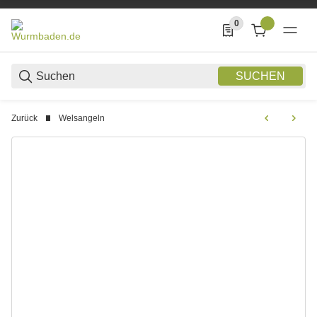
0
0 Produkte in der List
SUCHEN
Zurück
Welsangeln