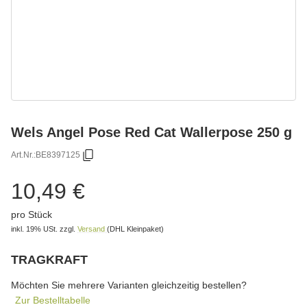
Wels Angel Pose Red Cat Wallerpose 250 g
Art.Nr.:
BE8397125
10,49 €
pro Stück
inkl. 19% USt.
zzgl.
Versand
(DHL Kleinpaket)
TRAGKRAFT
wählen
Bitte wählen Sie eine Variation.
Möchten Sie mehrere Varianten gleichzeitig bestellen?
Zur Bestelltabelle