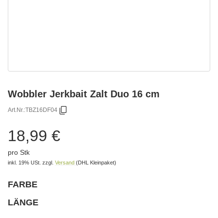
Wobbler Jerkbait Zalt Duo 16 cm
Art.Nr.:
TBZ16DF04
18,99 €
pro Stk
inkl. 19% USt.
zzgl.
Versand
(DHL Kleinpaket)
FARBE
wählen
Bitte wählen Sie eine Variation.
LÄNGE
wählen
Bitte wählen Sie eine Variation.