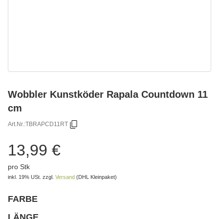
Wobbler Kunstköder Rapala Countdown 11
cm
Art.Nr.:
TBRAPCD11RT
13,99 €
pro Stk
inkl. 19% USt.
zzgl.
Versand
(DHL Kleinpaket)
FARBE
wählen
Bitte wählen Sie eine Variation.
LÄNGE