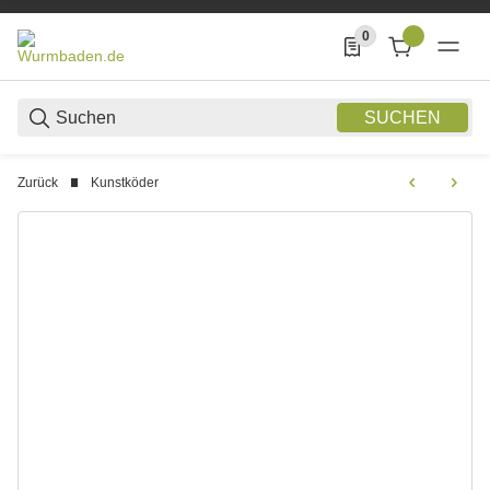
0
0 Produkte in der List
SUCHEN
Zurück
Kunstköder