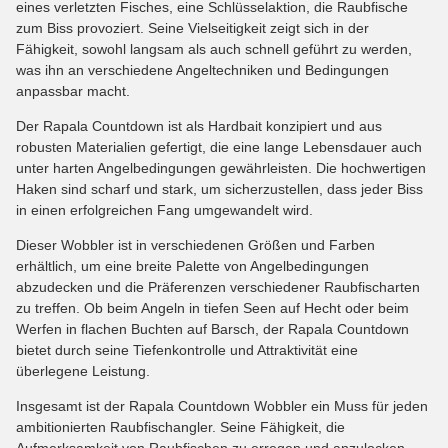
eines verletzten Fisches, eine Schlüsselaktion, die Raubfische
zum Biss provoziert. Seine Vielseitigkeit zeigt sich in der
Fähigkeit, sowohl langsam als auch schnell geführt zu werden,
was ihn an verschiedene Angeltechniken und Bedingungen
anpassbar macht.
Der Rapala Countdown ist als Hardbait konzipiert und aus
robusten Materialien gefertigt, die eine lange Lebensdauer auch
unter harten Angelbedingungen gewährleisten. Die hochwertigen
Haken sind scharf und stark, um sicherzustellen, dass jeder Biss
in einen erfolgreichen Fang umgewandelt wird.
Dieser Wobbler ist in verschiedenen Größen und Farben
erhältlich, um eine breite Palette von Angelbedingungen
abzudecken und die Präferenzen verschiedener Raubfischarten
zu treffen. Ob beim Angeln in tiefen Seen auf Hecht oder beim
Werfen in flachen Buchten auf Barsch, der Rapala Countdown
bietet durch seine Tiefenkontrolle und Attraktivität eine
überlegene Leistung.
Insgesamt ist der Rapala Countdown Wobbler ein Muss für jeden
ambitionierten Raubfischangler. Seine Fähigkeit, die
Aufmerksamkeit von Raubfischen zu erregen und anzulocken,