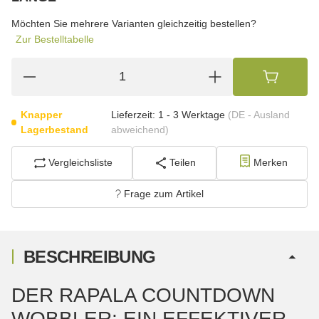
wählen
Bitte wählen Sie eine Variation.
Möchten Sie mehrere Varianten gleichzeitig bestellen?
Zur Bestelltabelle
Knapper
Lieferzeit:
1 - 3 Werktage
(DE - Ausland
Lagerbestand
abweichend)
Vergleichsliste
Teilen
Merken
Frage zum Artikel
BESCHREIBUNG
DER RAPALA COUNTDOWN
WOBBLER: EIN EFFEKTIVER