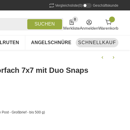
Vergleichsliste
(0)
Geschäftskunde
0
0 Produkte in der Liste
SUCHEN
Merkliste
Anmelden
Warenkorb
LRUTEN
ANGELSCHNÜRE
SCHNELLKAUF
ANGELSETS
A
orfach 7x7 mit Duo Snaps
 Post - Großbrief - bis 500 g)