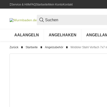
Service & Hilfe
FAQ
Startseite
Mein Konto
Kontakt
AALANGELN
ANGELHAKEN
ANGELLA
Zurück
Startseite
Angelzubehör
Wobbler Stahl Vorfach 7x7 