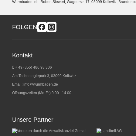
Wurmbaden Inh. Robert Siewert, Wagnerstr. 17, 03099 Kolkwitz, Branden
FOLGEN
Kontakt
+ 49 (355) 486 98 3
06
Am Technologiepark 3, 03099 Kolkwitz
Email:
info@wurmbaden.de
Öffnungszeiten (Mo-Fr.) 9:00 - 14:00
Unsere Partner