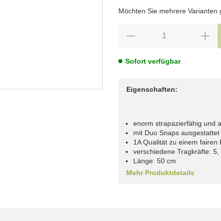
wählen
Bitte wählen Sie eine Variation.
Möchten Sie mehrere Varianten gl
Sofort verfügbar
Eigenschaften:
enorm strapazierfähig und a
mit Duo Snaps ausgestattet
1A Qualität zu einem fairen 
verschiedene Tragkräfte: 5,
Länge: 50 cm
Mehr Produktdetails