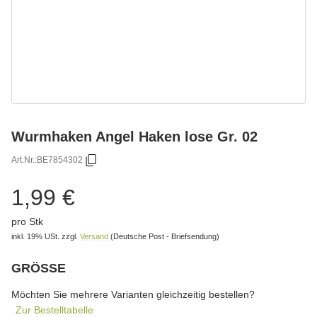
Wurmhaken Angel Haken lose Gr. 02
Art.Nr.:
BE7854302
1,99 €
pro Stk
inkl. 19% USt.
zzgl.
Versand
(Deutsche Post - Briefsendung)
GRÖSSE
wählen
Bitte wählen Sie eine Variation.
Möchten Sie mehrere Varianten gleichzeitig bestellen?
Zur Bestelltabelle