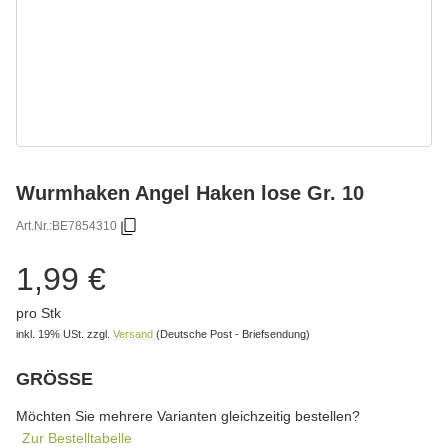
Wurmhaken Angel Haken lose Gr. 10
Art.Nr.:
BE7854310
1,99 €
pro Stk
inkl. 19% USt.
zzgl.
Versand
(Deutsche Post - Briefsendung)
GRÖSSE
wählen
Bitte wählen Sie eine Variation.
Möchten Sie mehrere Varianten gleichzeitig bestellen?
Zur Bestelltabelle