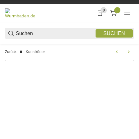
0
0 Produkte in der List
SUCHEN
Zurück
Kunstköder