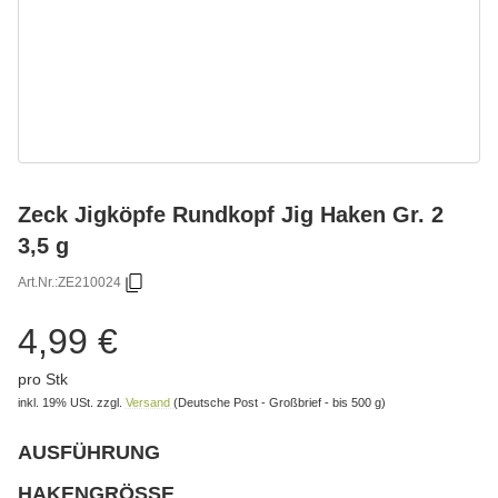
Zeck Jigköpfe Rundkopf Jig Haken Gr. 2
3,5 g
Art.Nr.:
ZE210024
4,99 €
pro Stk
inkl. 19% USt.
zzgl.
Versand
(Deutsche Post - Großbrief - bis 500 g)
AUSFÜHRUNG
wählen
Bitte wählen Sie eine Variation.
HAKENGRÖSSE