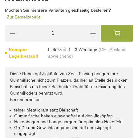
wählen
Bitte wählen Sie eine Variation.
Möchten Sie mehrere Varianten gleichzeitig bestellen?
Zur Bestelltabelle
Knapper
Lieferzeit:
1 - 3 Werktage
(DE - Ausland
Lagerbestand
abweichend)
Diese Rundkopf Jigköpfe von Zeck Fishing bringen Ihre
Gummifische nicht zum Platzen, da hier an Stelle des dicken
Bleischafts ein feiner Baitholder-Draht für die Fixierung des
Gummiköders benutzt wird.
Besonderheiten:
feiner Metalldraht statt Bleischaft
Gummifische halten einwandfrei auf den Jigköpfen
Hakenbogen und Länge sorgen für optimalen Hakeffekt
Größe und Gewichtsangabe sind auf dem Jigkopf
eingeprägt