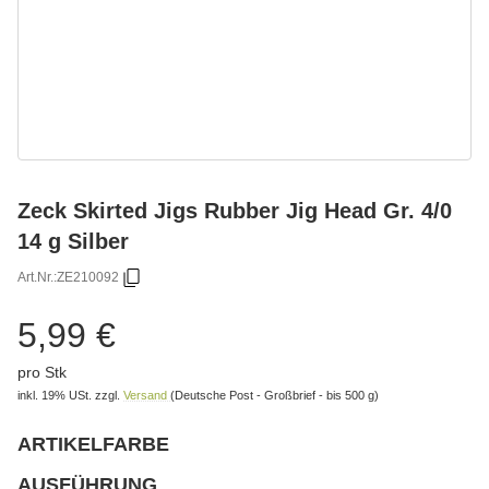
Zeck Skirted Jigs Rubber Jig Head Gr. 4/0
14 g Silber
Art.Nr.:
ZE210092
5,99 €
pro Stk
inkl. 19% USt.
zzgl.
Versand
(Deutsche Post - Großbrief - bis 500 g)
ARTIKELFARBE
wählen
Bitte wählen Sie eine Variation.
AUSFÜHRUNG