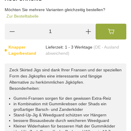
wählen
Bitte wählen Sie eine Variation.
Möchten Sie mehrere Varianten gleichzeitig bestellen?
Zur Bestelltabelle
Knapper
Lieferzeit:
1 - 3 Werktage
(DE - Ausland
Lagerbestand
abweichend)
Zeck Skirted Jigs sind dank Ihrer Fransen und der speziellen
Form des Jigkopfes eine interessante und fängige
Alternative zu herkömmlichen Jigköpfen.
Besonderheiten:
Gummi-Fransen sorgen für den gewissen Extra-Reiz
in Kombination mit Gummikrebsen oder Shads ein
großartiger Barsch- und Zanderköder
Stand-Up-Jig & Weedguard schützen vor Hängern
bessere Bissausbeute durch weicheren Weedguard
Kleiner Widerhaken für besseren Halt der Gummiköder