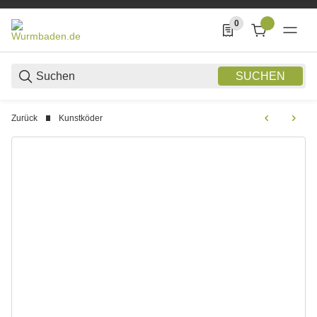
0
0 Produkte in der List
SUCHEN
Zurück
Kunstköder