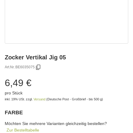
Zocker Vertikal Jig 05
Art.Nr.:
BE6035075
6,49 €
pro Stück
inkl. 19% USt.
zzgl.
Versand
(Deutsche Post - Großbrief - bis 500 g)
FARBE
wählen
Bitte wählen Sie eine Variation.
Möchten Sie mehrere Varianten gleichzeitig bestellen?
Zur Bestelltabelle