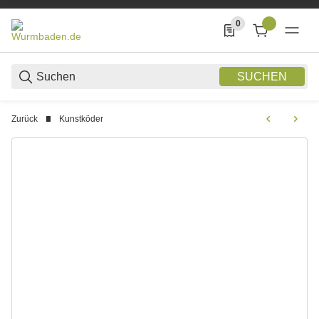
0
0 Produkte in der List
SUCHEN
Zurück
Kunstköder