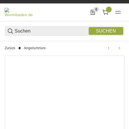
0
0 Produkte in der List
SUCHEN
Zurück
Angelschnüre