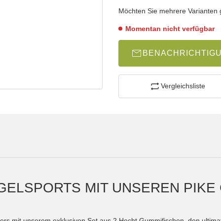
wählen
Bitte wählen Sie eine Variation.
Möchten Sie mehrere Varianten gl
Momentan nicht verfügbar
BENACHRICHTIG
Vergleichsliste
GELSPORTS MIT UNSEREN PIKE
lers mit unserem exklusiven Set aus 2 Hecht Gummifischen, den ultima