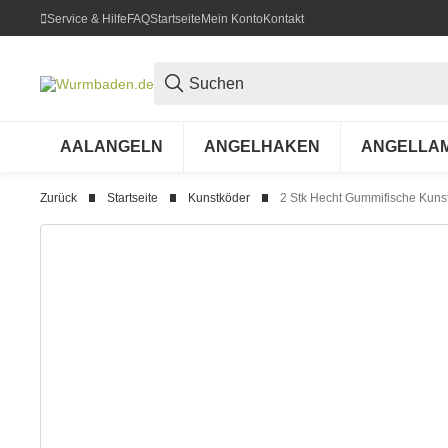
Service & Hilfe
FAQ
Startseite
Mein Konto
Kontakt
AALANGELN
ANGELHAKEN
ANGELLA
Zurück
Startseite
Kunstköder
2 Stk Hecht Gummifische Kuns