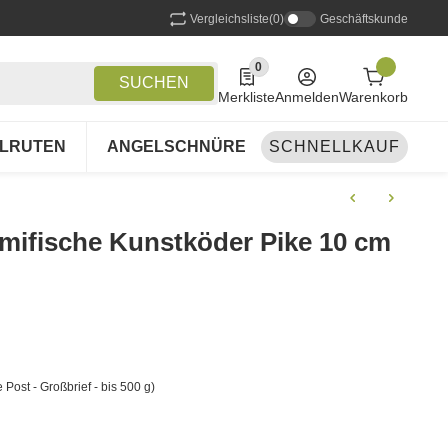
Vergleichsliste
(0)
Geschäftskunde
0
0 Produkte in der Liste
SUCHEN
Merkliste
Anmelden
Warenkorb
LRUTEN
ANGELSCHNÜRE
SCHNELLKAUF
ANGELSETS
A
mifische Kunstköder Pike 10 cm
 Post - Großbrief - bis 500 g)