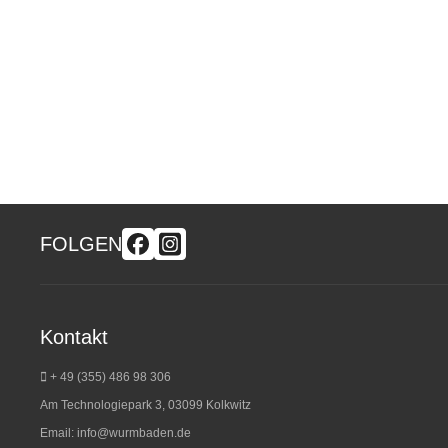
FOLGEN
Kontakt
+ 49 (355) 486 98 3
06
Am Technologiepark 3, 03099 Kolkwitz
Email:
info@wurmbaden.de