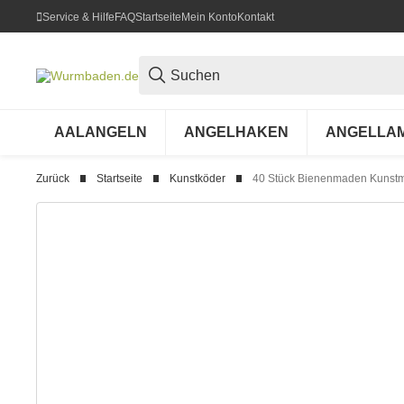
Service & Hilfe
FAQ
Startseite
Mein Konto
Kontakt
AALANGELN
ANGELHAKEN
ANGELLA
Zurück
Startseite
Kunstköder
40 Stück Bienenmaden Kunst