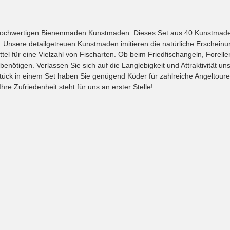
 hochwertigen Bienenmaden Kunstmaden. Dieses Set aus 40 Kunstmaden 
nd. Unsere detailgetreuen Kunstmaden imitieren die natürliche Ersche
ittel für eine Vielzahl von Fischarten. Ob beim Friedfischangeln, For
rfolg benötigen. Verlassen Sie sich auf die Langlebigkeit und Attraktiv
k in einem Set haben Sie genügend Köder für zahlreiche Angeltouren. Inv
e Zufriedenheit steht für uns an erster Stelle!