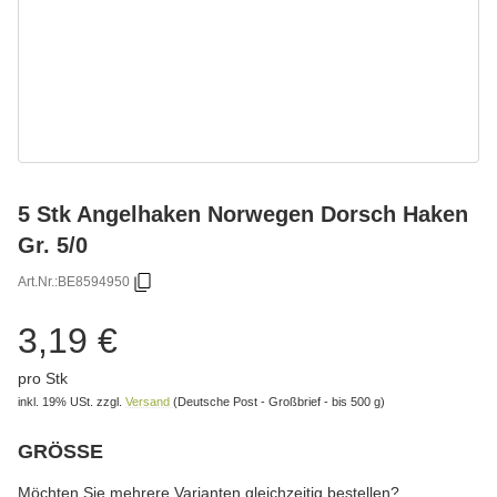
5 Stk Angelhaken Norwegen Dorsch Haken
Gr. 5/0
Art.Nr.:
BE8594950
3,19 €
pro Stk
inkl. 19% USt.
zzgl.
Versand
(Deutsche Post - Großbrief - bis 500 g)
GRÖSSE
wählen
Bitte wählen Sie eine Variation.
Möchten Sie mehrere Varianten gleichzeitig bestellen?