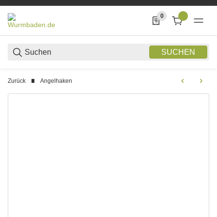
0
0 Produkte in der List
SUCHEN
Zurück
Angelhaken