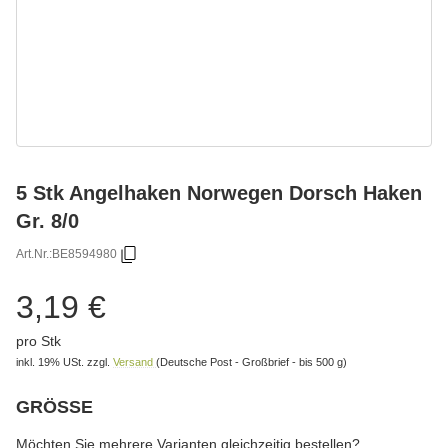
5 Stk Angelhaken Norwegen Dorsch Haken
Gr. 8/0
Art.Nr.:
BE8594980
3,19 €
pro Stk
inkl. 19% USt.
zzgl.
Versand
(Deutsche Post - Großbrief - bis 500 g)
GRÖSSE
wählen
Bitte wählen Sie eine Variation.
Möchten Sie mehrere Varianten gleichzeitig bestellen?