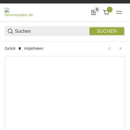
0
0 Produkte in der List
SUCHEN
Zurück
Angelhaken