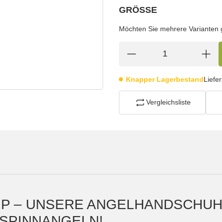
GRÖSSE
wählen
Bitte wählen Sie eine Variation.
Möchten Sie mehrere Varianten gl
Knapper Lagerbestand
Liefer
Vergleichsliste
IP – UNSERE ANGELHANDSCHUH
 SPINNANGELN!