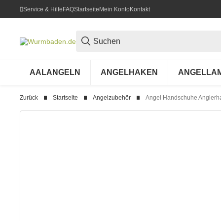
Service & Hilfe
FAQ
Startseite
Mein Konto
Kontakt
AALANGELN
ANGELHAKEN
ANGELLA
Zurück
Startseite
Angelzubehör
Angel Handschuhe Anglerh