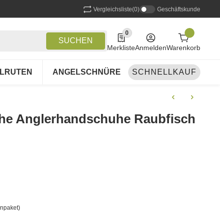
Vergleichsliste
(0)
Geschäftskunde
0
0 Produkte in der Liste
SUCHEN
Merkliste
Anmelden
Warenkorb
LRUTEN
ANGELSCHNÜRE
SCHNELLKAUF
ANGELSETS
A
he Anglerhandschuhe Raubfisch
npaket)