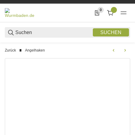
0
0 Produkte in der List
SUCHEN
Zurück
Angelhaken