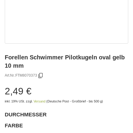
Forellen Schwimmer Pilotkugeln oval gelb
10 mm
Art.Nr.:
FTM8070373
2,49 €
inkl. 19% USt.
zzgl.
Versand
(Deutsche Post - Großbrief - bis 500 g)
DURCHMESSER
wählen
Bitte wählen Sie eine Variation.
FARBE
wählen
Bitte wählen Sie eine Variation.