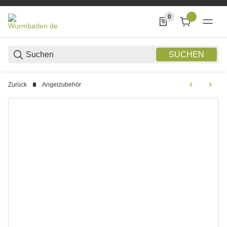
0
0 Produkte in der List
SUCHEN
Zurück
Angelzubehör