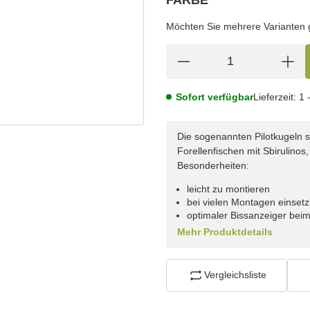
wählen
Bitte wählen Sie eine Variation.
Möchten Sie mehrere Varianten gl
Sofort verfügbar
Lieferzeit:
1 
Die sogenannten Pilotkugeln s
Forellenfischen mit Sbirulin
Besonderheiten:
leicht zu montieren
bei vielen Montagen einset
optimaler Bissanzeiger bei
Mehr Produktdetails
Vergleichsliste