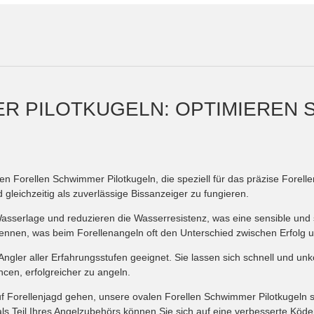
R PILOTKUGELN: OPTIMIEREN 
alen Forellen Schwimmer Pilotkugeln, die speziell für das präzise Forel
leichzeitig als zuverlässige Bissanzeiger zu fungieren.
 Wasserlage und reduzieren die Wasserresistenz, was eine sensible und
rkennen, was beim Forellenangeln oft den Unterschied zwischen Erfolg 
Angler aller Erfahrungsstufen geeignet. Sie lassen sich schnell und un
ncen, erfolgreicher zu angeln.
 Forellenjagd gehen, unsere ovalen Forellen Schwimmer Pilotkugeln si
n als Teil Ihres Angelzubehörs können Sie sich auf eine verbesserte Köd