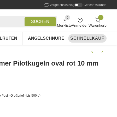
Vergleichsliste
(0)
Geschäftskunde
0
0 Produkte in der Liste
SUCHEN
Merkliste
Anmelden
Warenkorb
LRUTEN
ANGELSCHNÜRE
SCHNELLKAUF
ANGELSETS
A
er Pilotkugeln oval rot 10 mm
 Post - Großbrief - bis 500 g)