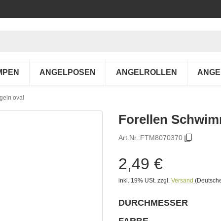
MPEN
ANGELPOSEN
ANGELROLLEN
ANGE
geln oval
Forellen Schwimm
Art.Nr.:
FTM8070370
2,49 €
inkl. 19% USt.
zzgl.
Versand
(Deutsche
DURCHMESSER
wählen
Bitte wählen Sie eine Variation.
FARBE