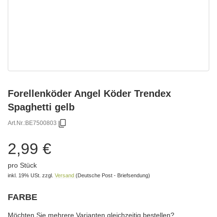
Forellenköder Angel Köder Trendex
Spaghetti gelb
Art.Nr.:
BE7500803
2,99 €
pro Stück
inkl. 19% USt.
zzgl.
Versand
(Deutsche Post - Briefsendung)
FARBE
wählen
Bitte wählen Sie eine Variation.
Möchten Sie mehrere Varianten gleichzeitig bestellen?