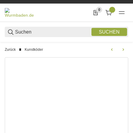
0
0 Produkte in der List
SUCHEN
Zurück
Kunstköder