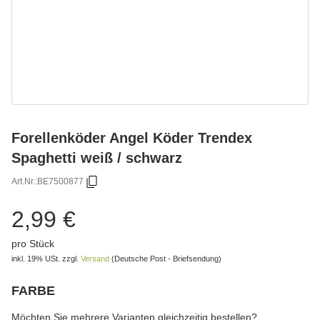
Forellenköder Angel Köder Trendex
Spaghetti weiß / schwarz
Art.Nr.:
BE7500877
2,99 €
pro Stück
inkl. 19% USt.
zzgl.
Versand
(Deutsche Post - Briefsendung)
FARBE
wählen
Bitte wählen Sie eine Variation.
Möchten Sie mehrere Varianten gleichzeitig bestellen?