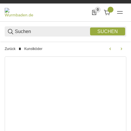
0
0 Produkte in der List
SUCHEN
Zurück
Kunstköder