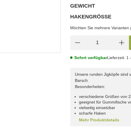
GEWICHT
wählen
Bitte wählen Sie eine Variation.
HAKENGRÖSSE
wählen
Bitte wählen Sie eine Variation.
Möchten Sie mehrere Varianten gl
Sofort verfügbar
Lieferzeit:
1 
Unsere runden Jigköpfe sind v
Barsch.
Besonderheiten:
verschiedene Größen von 2/
geeignet für Gummifische v
vielseitig einsetzbar
scharfe Haken
Mehr Produktdetails