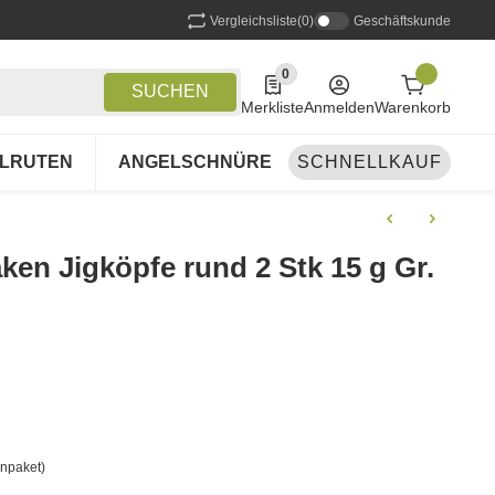
Vergleichsliste
(0)
Geschäftskunde
0
0 Produkte in der Liste
SUCHEN
Merkliste
Anmelden
Warenkorb
LRUTEN
ANGELSCHNÜRE
SCHNELLKAUF
ANGELSETS
A
ken Jigköpfe rund 2 Stk 15 g Gr.
npaket)