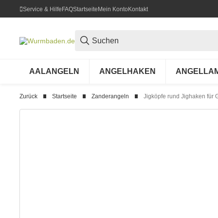
Service & Hilfe
FAQ
Startseite
Mein Konto
Kontakt
AALANGELN
ANGELHAKEN
ANGELLA
Zurück
Startseite
Zanderangeln
Jigköpfe rund Jighaken für