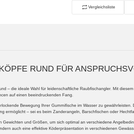
Vergleichsliste
GKÖPFE RUND FÜR ANSPRUCHSV
 rund – die ideale Wahl für leidenschaftliche Raubfischangler. Mit dies
ancen auf einen beeindruckenden Fang.
d verlockende Bewegung Ihrer Gummifische im Wasser zu gewährleisten. 
ng ermöglicht – sei es beim Zanderangeln, Barschfischen oder Hechtf
hen Gewichten und Größen, um sich optimal an verschiedene Angelbedi
ondern auch eine effektive Köderpräsentation in verschiedenen Gewäss