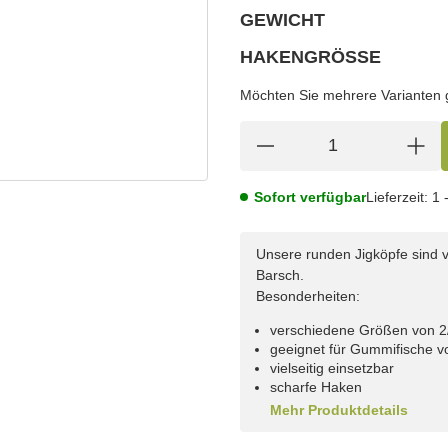
GEWICHT
wählen
Bitte wählen Sie eine Variation.
HAKENGRÖSSE
wählen
Bitte wählen Sie eine Variation.
Möchten Sie mehrere Varianten gl
Sofort verfügbar
Lieferzeit:
1 
Unsere runden Jigköpfe sind v
Barsch.
Besonderheiten:
verschiedene Größen von 2/
geeignet für Gummifische v
vielseitig einsetzbar
scharfe Haken
Mehr Produktdetails