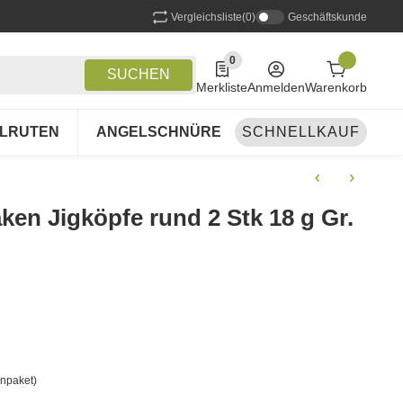
Vergleichsliste
(0)
Geschäftskunde
0
0 Produkte in der Liste
SUCHEN
Merkliste
Anmelden
Warenkorb
LRUTEN
ANGELSCHNÜRE
SCHNELLKAUF
ANGELSETS
A
ken Jigköpfe rund 2 Stk 18 g Gr.
npaket)