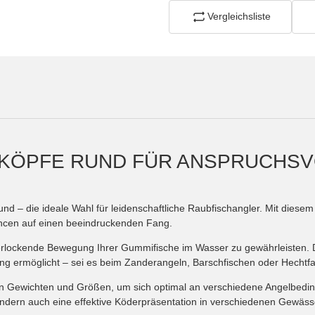
Vergleichsliste
GKÖPFE RUND FÜR ANSPRUCHSV
 rund – die ideale Wahl für leidenschaftliche Raubfischangler. Mit dies
ancen auf einen beeindruckenden Fang.
d verlockende Bewegung Ihrer Gummifische im Wasser zu gewährleisten. 
ng ermöglicht – sei es beim Zanderangeln, Barschfischen oder Hechtf
hen Gewichten und Größen, um sich optimal an verschiedene Angelbedi
ondern auch eine effektive Köderpräsentation in verschiedenen Gewäss