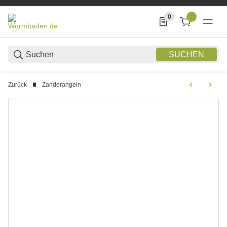
0
0 Produkte in der List
SUCHEN
Zurück
Zanderangeln