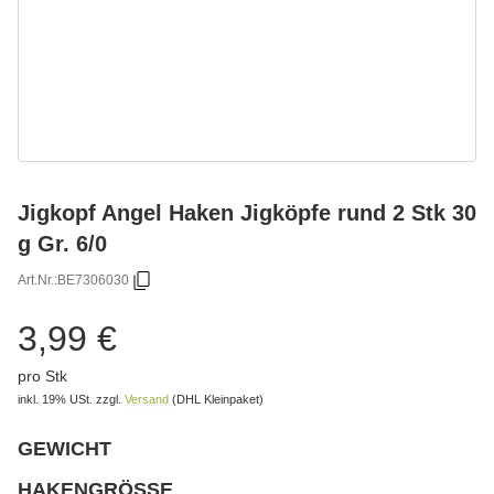
Jigkopf Angel Haken Jigköpfe rund 2 Stk 30
g Gr. 6/0
Art.Nr.:
BE7306030
3,99 €
pro Stk
inkl. 19% USt.
zzgl.
Versand
(DHL Kleinpaket)
GEWICHT
wählen
Bitte wählen Sie eine Variation.
HAKENGRÖSSE