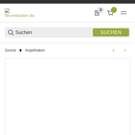
0
0 Produkte in der List
SUCHEN
Zurück
Angelhaken