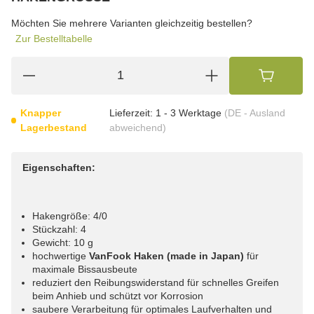
wählen
Bitte wählen Sie eine Variation.
Möchten Sie mehrere Varianten gleichzeitig bestellen?
Zur Bestelltabelle
Knapper
Lieferzeit:
1 - 3 Werktage
(DE - Ausland
Lagerbestand
abweichend)
Eigenschaften:
Hakengröße: 4/0
Stückzahl: 4
Gewicht: 10 g
hochwertige
VanFook Haken (made in Japan)
für
maximale Bissausbeute
reduziert den Reibungswiderstand für schnelles Greifen
beim Anhieb und schützt vor Korrosion
saubere Verarbeitung für optimales Laufverhalten und