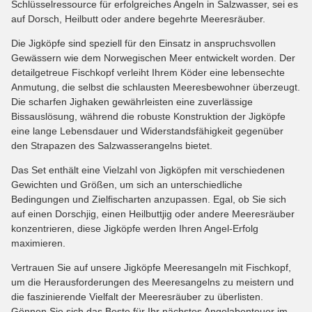
Schlüsselressource für erfolgreiches Angeln in Salzwasser, sei es
auf Dorsch, Heilbutt oder andere begehrte Meeresräuber.
Die Jigköpfe sind speziell für den Einsatz in anspruchsvollen
Gewässern wie dem Norwegischen Meer entwickelt worden. Der
detailgetreue Fischkopf verleiht Ihrem Köder eine lebensechte
Anmutung, die selbst die schlausten Meeresbewohner überzeugt.
Die scharfen Jighaken gewährleisten eine zuverlässige
Bissauslösung, während die robuste Konstruktion der Jigköpfe
eine lange Lebensdauer und Widerstandsfähigkeit gegenüber
den Strapazen des Salzwasserangelns bietet.
Das Set enthält eine Vielzahl von Jigköpfen mit verschiedenen
Gewichten und Größen, um sich an unterschiedliche
Bedingungen und Zielfischarten anzupassen. Egal, ob Sie sich
auf einen Dorschjig, einen Heilbuttjig oder andere Meeresräuber
konzentrieren, diese Jigköpfe werden Ihren Angel-Erfolg
maximieren.
Vertrauen Sie auf unsere Jigköpfe Meeresangeln mit Fischkopf,
um die Herausforderungen des Meeresangelns zu meistern und
die faszinierende Vielfalt der Meeresräuber zu überlisten.
Gönnen Sie sich das Beste für Ihr nächstes Angelabenteuer im