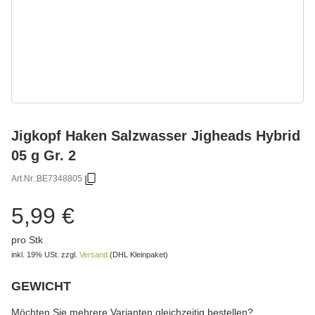
Jigkopf Haken Salzwasser Jigheads Hybrid
05 g Gr. 2
Art.Nr.:
BE7348805
5,99 €
pro Stk
inkl. 19% USt.
zzgl.
Versand
(DHL Kleinpaket)
GEWICHT
wählen
Bitte wählen Sie eine Variation.
Möchten Sie mehrere Varianten gleichzeitig bestellen?