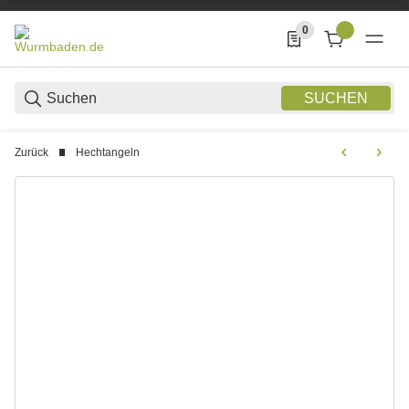
0
0 Produkte in der List
SUCHEN
Zurück
Hechtangeln