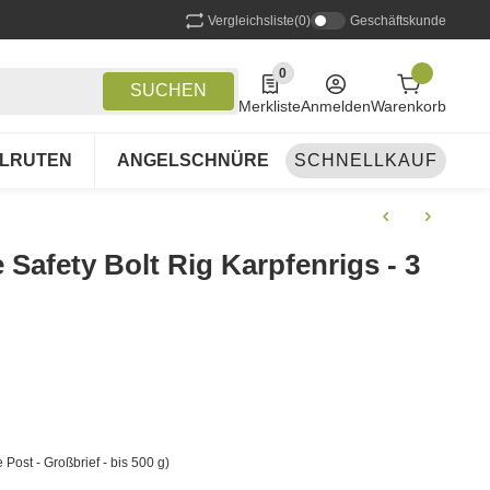
Vergleichsliste
(0)
Geschäftskunde
0
0 Produkte in der Liste
SUCHEN
Merkliste
Anmelden
Warenkorb
LRUTEN
ANGELSCHNÜRE
SCHNELLKAUF
ANGELSETS
A
Safety Bolt Rig Karpfenrigs - 3
 Post - Großbrief - bis 500 g)