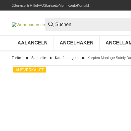
Service & Hilfe
FAQ
Startseite
Mein Konto
Kontakt
AALANGELN
ANGELHAKEN
ANGELLA
Zurück
Startseite
Karpfenangeln
Karpfen Montage Safety Bol
AUSVERKAUFT