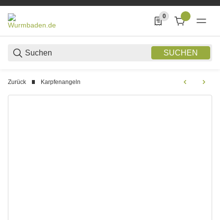
0
0 Produkte in der List
SUCHEN
Zurück
Karpfenangeln