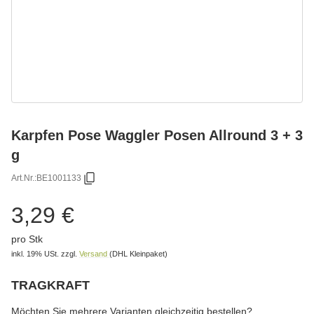
Karpfen Pose Waggler Posen Allround 3 + 3
g
Art.Nr.:
BE1001133
3,29 €
pro Stk
inkl. 19% USt.
zzgl.
Versand
(DHL Kleinpaket)
TRAGKRAFT
wählen
Bitte wählen Sie eine Variation.
Möchten Sie mehrere Varianten gleichzeitig bestellen?