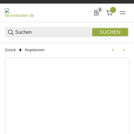
0
0 Produkte in der List
SUCHEN
Zurück
Angelposen