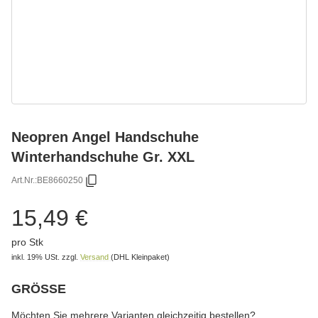
Neopren Angel Handschuhe
Winterhandschuhe Gr. XXL
Art.Nr.:
BE8660250
15,49 €
pro Stk
inkl. 19% USt.
zzgl.
Versand
(DHL Kleinpaket)
GRÖSSE
wählen
Bitte wählen Sie eine Variation.
Möchten Sie mehrere Varianten gleichzeitig bestellen?