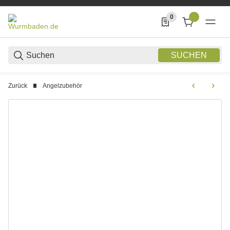
0
0 Produkte in der List
SUCHEN
Zurück
Angelzubehör