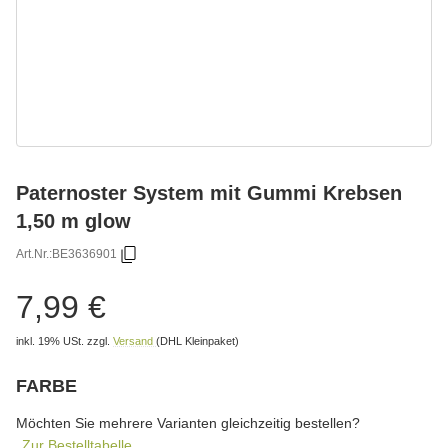
Paternoster System mit Gummi Krebsen
1,50 m glow
Art.Nr.:
BE3636901
7,99 €
inkl. 19% USt.
zzgl.
Versand
(DHL Kleinpaket)
FARBE
wählen
Bitte wählen Sie eine Variation.
Möchten Sie mehrere Varianten gleichzeitig bestellen?
Zur Bestelltabelle