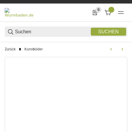
0
0 Produkte in der List
SUCHEN
Zurück
Kunstköder