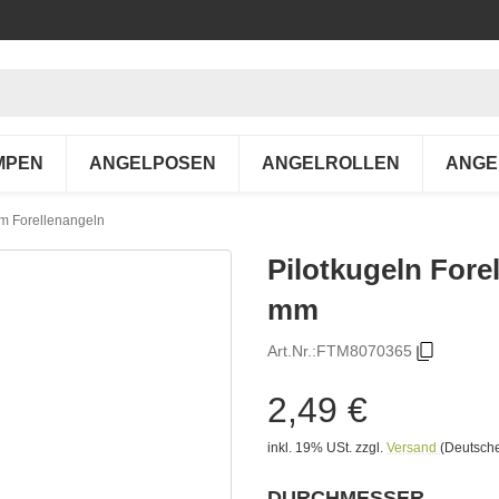
MPEN
ANGELPOSEN
ANGELROLLEN
ANGE
um Forellenangeln
Pilotkugeln Fore
mm
Art.Nr.:
FTM8070365
2,49 €
inkl. 19% USt.
zzgl.
Versand
(Deutsche
DURCHMESSER