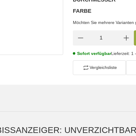
wählen
Bitte wählen Sie eine Variation.
FARBE
wählen
Bitte wählen Sie eine Variation.
Möchten Sie mehrere Varianten gl
Sofort verfügbar
Lieferzeit:
1 
Vergleichsliste
BISSANZEIGER: UNVERZICHTBA