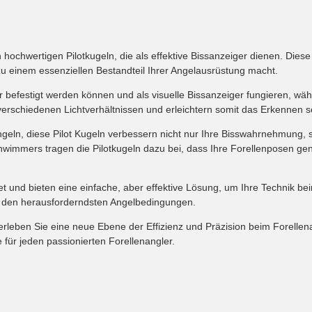
ochwertigen Pilotkugeln, die als effektive Bissanzeiger dienen. Diese 
 zu einem essenziellen Bestandteil Ihrer Angelausrüstung macht.
hnur befestigt werden können und als visuelle Bissanzeiger fungieren, w
verschiedenen Lichtverhältnissen und erleichtern somit das Erkennen sel
geln, diese Pilot Kugeln verbessern nicht nur Ihre Bisswahrnehmung,
chwimmers tragen die Pilotkugeln dazu bei, dass Ihre Forellenposen ge
et und bieten eine einfache, aber effektive Lösung, um Ihre Technik bei
er den herausforderndsten Angelbedingungen.
erleben Sie eine neue Ebene der Effizienz und Präzision beim Forellen
für jeden passionierten Forellenangler.