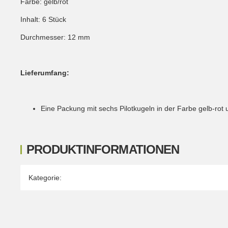
Farbe: gelb/rot
Inhalt: 6 Stück
Durchmesser: 12 mm
Lieferumfang:
Eine Packung mit sechs Pilotkugeln in der Farbe gelb-r
PRODUKTINFORMATIONEN
Produkteigenschaft
Wert
Kategorie: