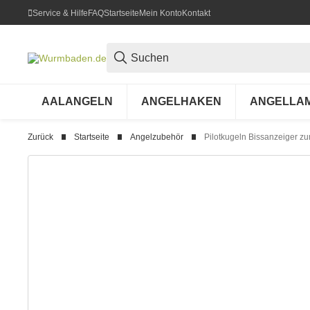
Service & Hilfe
FAQ
Startseite
Mein Konto
Kontakt
AALANGELN
ANGELHAKEN
ANGELLA
Zurück
Startseite
Angelzubehör
Pilotkugeln Bissanzeiger z