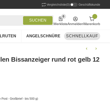
Vergleichsliste
(0)
Geschäftskunde
0
0 Produkte in der Liste
SUCHEN
Merkliste
Anmelden
Warenkorb
LRUTEN
ANGELSCHNÜRE
SCHNELLKAUF
ANGELSETS
A
llen Bissanzeiger rund rot gelb 12
 Post - Großbrief - bis 500 g)