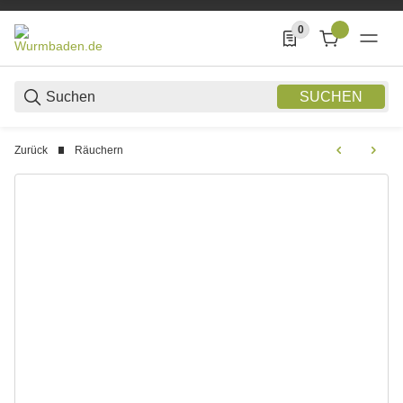
0
0 Produkte in der List
SUCHEN
Zurück
Räuchern