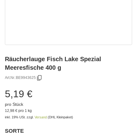
Räucherlauge Fisch Lake Spezial
Meeresfische 400 g
Art.Nr.:
BE9943625
5,19 €
pro Stück
12,98 € pro 1 kg
inkl. 19% USt.
zzgl.
Versand
(DHL Kleinpaket)
SORTE
Bitte wählen Sie eine Variation.