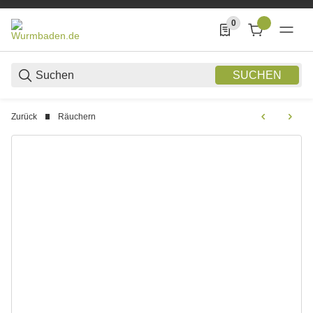
0
0 Produkte in der List
SUCHEN
Zurück
Räuchern