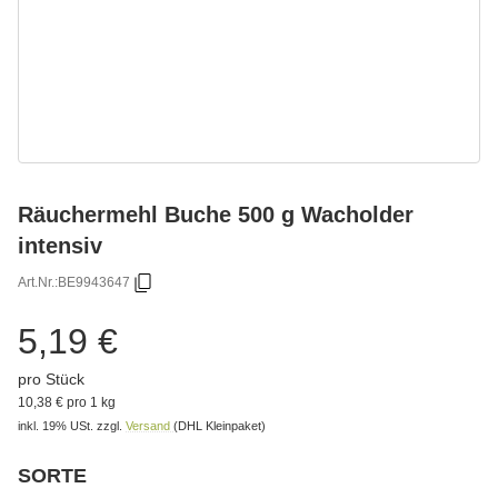
Räuchermehl Buche 500 g Wacholder
intensiv
Art.Nr.:
BE9943647
5,19 €
pro Stück
10,38 € pro 1 kg
inkl. 19% USt.
zzgl.
Versand
(DHL Kleinpaket)
SORTE
Bitte wählen Sie eine Variation.