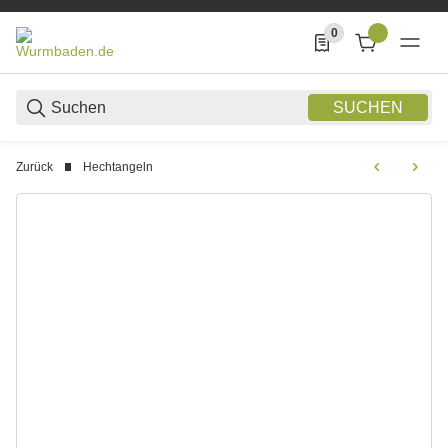
0
0 Produkte in der List
SUCHEN
Zurück
Hechtangeln