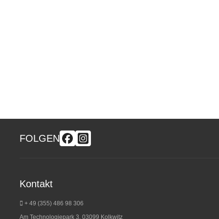
FOLGEN
Kontakt
+ 49 (355) 486 98 3
06
Am Technologiepark 3, 03099 Kolkwitz