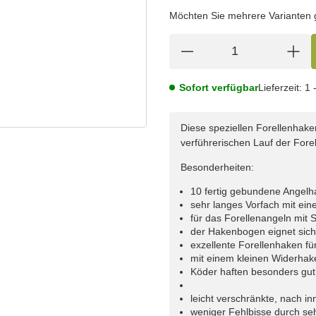
wählen
Bitte wählen Sie eine Variation.
Möchten Sie mehrere Varianten gl
Sofort verfügbar
Lieferzeit:
1 
Diese speziellen Forellenhake
verführerischen Lauf der Fore
Besonderheiten:
10 fertig gebundene Angelh
sehr langes Vorfach mit ei
für das Forellenangeln mit S
der Hakenbogen eignet sic
exzellente Forellenhaken f
mit einem kleinen Widerha
Köder haften besonders gu
leicht verschränkte, nach i
weniger Fehlbisse durch se