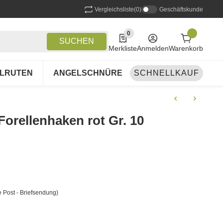
Vergleichsliste
(0)
Geschäftskunde
0
0 Produkte in der Liste
SUCHEN
Merkliste
Anmelden
Warenkorb
LRUTEN
ANGELSCHNÜRE
SCHNELLKAUF
ANGELSETS
A
Forellenhaken rot Gr. 10
 Post - Briefsendung)