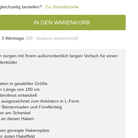
eichzeitig bestellen?
Zur Bestelltabelle
IN DEN WARENKORB
- 3 Werktage
(DE - Ausland abweichend)
n sorgen mit Ihrem außerordentlich langen Vorfach für einen
llenköder.
aken in gewählter Größe
ner Länge von 180 cm
birolinos entwickelt
h ausgezeichnet zum Anködern in L-Form
ür Bienenmaden und Forellenteig
ken am Schenkel
t an diesen Haken
nnen geneigte Hakenspitze
hr guten Hakeffekt