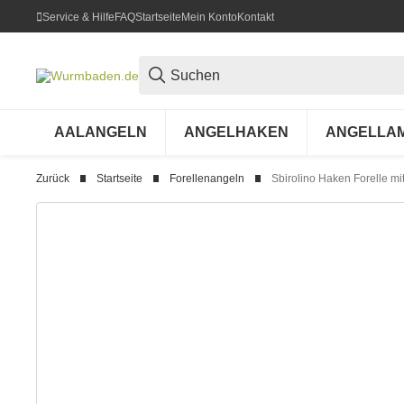
Service & Hilfe
FAQ
Startseite
Mein Konto
Kontakt
AALANGELN
ANGELHAKEN
ANGELLA
Zurück
Startseite
Forellenangeln
Sbirolino Haken Forelle mit 