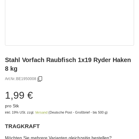
Stahl Vorfach Raubfisch 1x19 Ryder Haken
8 kg
Art.Nr.:
BE1950008
1,99 €
pro Stk
inkl. 19% USt.
zzgl.
Versand
(Deutsche Post - Großbrief - bis 500 g)
TRAGKRAFT
wählen
Bitte wählen Sie eine Variation.
Möchten Sie mehrere Varianten gleichzeitig bestellen?