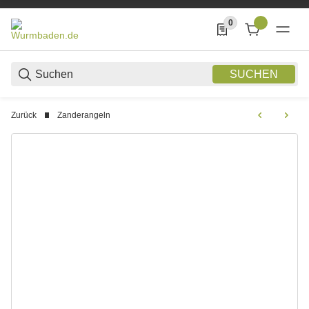
0
0 Produkte in der List
SUCHEN
Zurück
Zanderangeln