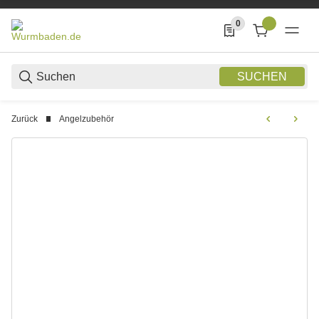
0
0 Produkte in der List
SUCHEN
Zurück
Angelzubehör