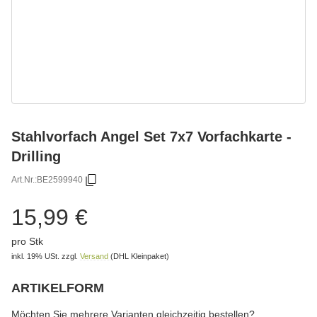
Stahlvorfach Angel Set 7x7 Vorfachkarte -
Drilling
Art.Nr.:
BE2599940
15,99 €
pro Stk
inkl. 19% USt.
zzgl.
Versand
(DHL Kleinpaket)
ARTIKELFORM
wählen
Bitte wählen Sie eine Variation.
Möchten Sie mehrere Varianten gleichzeitig bestellen?