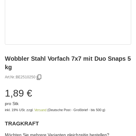
Wobbler Stahl Vorfach 7x7 mit Duo Snaps 5
kg
Art.Nr.:
BE2510250
1,89 €
pro Stk
inkl. 19% USt.
zzgl.
Versand
(Deutsche Post - Großbrief - bis 500 g)
TRAGKRAFT
wählen
Bitte wählen Sie eine Variation.
Möchten Sie mehrere Varianten gleichzeitig bestellen?