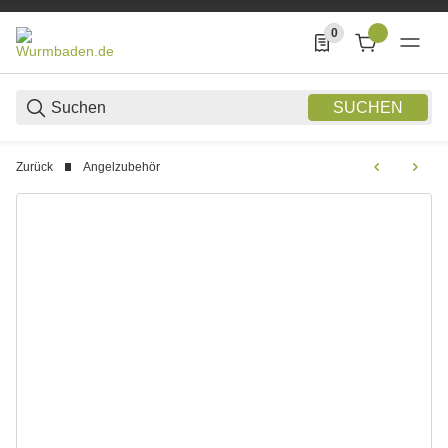
0
0 Produkte in der List
SUCHEN
Zurück
Angelzubehör