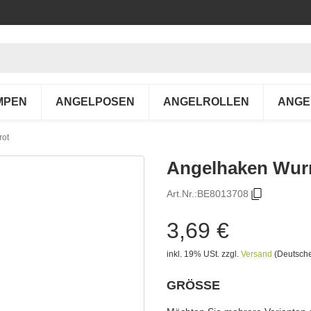
MPEN
ANGELPOSEN
ANGELROLLEN
ANGE
rot
Angelhaken Wurm
Art.Nr.:
BE8013708
3,69 €
inkl. 19% USt.
zzgl.
Versand
(Deutsche
GRÖSSE
wählen
Bitte wählen Sie eine Variation.