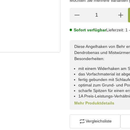
Möchten Sie mehrere Varianten gl
Sofort verfügbar
Lieferzeit:
1 
Diese Angelhaken von Behr er
Dendrobenas und Mistwürmer
Besonderheiten:
mit einem Widerhaken am Sc
das Vorfachmaterial ist abg
fertig gebunden mit Schlau
optimal zum Grund- und Pos
scharfe Spitzen für einen er
1A Preis-Leistungs-Verhältn
Mehr Produktdetails
Vergleichsliste