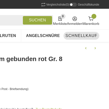
Vergleichsliste
(0)
Geschäftskunde
0
0 Produkte in der Liste
SUCHEN
Merkliste
Anmelden
Warenkorb
LRUTEN
ANGELSCHNÜRE
SCHNELLKAUF
ANGELSETS
A
 gebunden rot Gr. 8
 Post - Briefsendung)