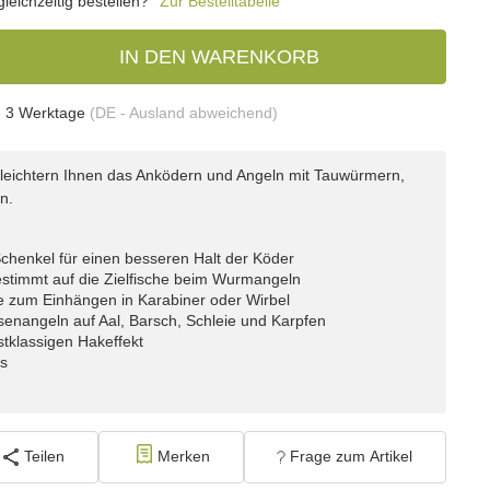
eichzeitig bestellen?
Zur Bestelltabelle
IN DEN WARENKORB
- 3 Werktage
(DE - Ausland abweichend)
leichtern Ihnen das Anködern und Angeln mit Tauwürmern,
n.
henkel für einen besseren Halt der Köder
estimmt auf die Zielfische beim Wurmangeln
fe zum Einhängen in Karabiner oder Wirbel
enangeln auf Aal, Barsch, Schleie und Karpfen
stklassigen Hakeffekt
is
Teilen
Merken
Frage zum Artikel