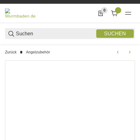
0
0 Produkte in der List
SUCHEN
Zurück
Angelzubehör