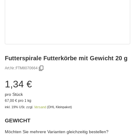
Futterspirale Futterkörbe mit Gewicht 20 g
Art.Nr.:
FTM8070664
1,34 €
pro Stück
67,00 € pro 1 kg
inkl. 19% USt.
zzgl.
Versand
(DHL Kleinpaket)
GEWICHT
wählen
Bitte wählen Sie eine Variation.
Möchten Sie mehrere Varianten gleichzeitig bestellen?