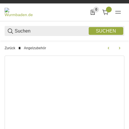
0
0 Produkte in der List
SUCHEN
Zurück
Angelzubehör