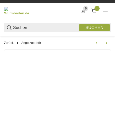
0
0 Produkte in der List
SUCHEN
Zurück
Angelzubehör