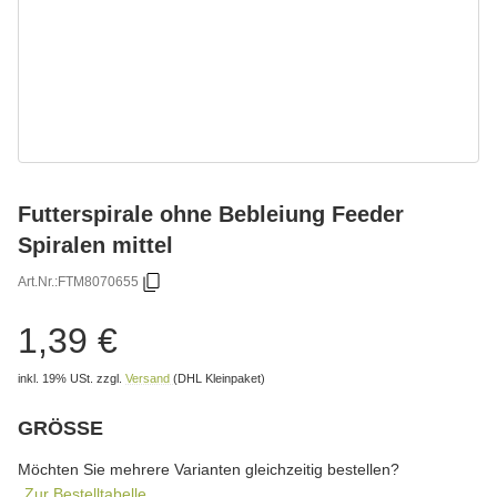
Futterspirale ohne Bebleiung Feeder
Spiralen mittel
Art.Nr.:
FTM8070655
1,39 €
inkl. 19% USt.
zzgl.
Versand
(DHL Kleinpaket)
GRÖSSE
wählen
Bitte wählen Sie eine Variation.
Möchten Sie mehrere Varianten gleichzeitig bestellen?
Zur Bestelltabelle