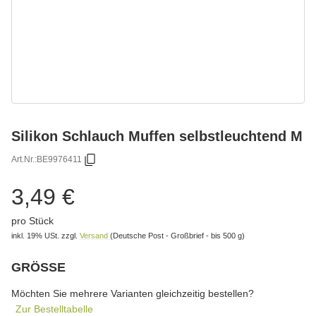
Silikon Schlauch Muffen selbstleuchtend M
Art.Nr.:
BE9976411
3,49 €
pro Stück
inkl. 19% USt.
zzgl.
Versand
(Deutsche Post - Großbrief - bis 500 g)
GRÖSSE
wählen
Bitte wählen Sie eine Variation.
Möchten Sie mehrere Varianten gleichzeitig bestellen?
Zur Bestelltabelle