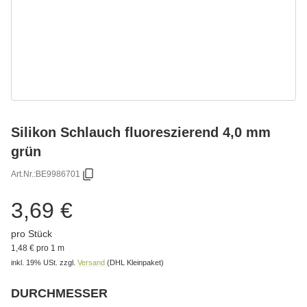
Silikon Schlauch fluoreszierend 4,0 mm
grün
Art.Nr.:
BE9986701
3,69 €
pro Stück
1,48 € pro 1 m
inkl. 19% USt.
zzgl.
Versand
(DHL Kleinpaket)
DURCHMESSER
Bitte wählen Sie eine Variation.