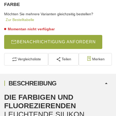
wählen
FARBE
wählen
Bitte wählen Sie eine Variation.
Möchten Sie mehrere Varianten gleichzeitig bestellen?
Zur Bestelltabelle
Momentan nicht verfügbar
BENACHRICHTIGUNG ANFORDERN
Vergleichsliste
Teilen
Merken
BESCHREIBUNG
DIE FARBIGEN UND
FLUOREZIERENDEN
LEUCHTENDE SILIKON