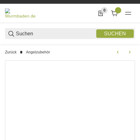
0
0 Produkte in der List
SUCHEN
Zurück
Angelzubehör